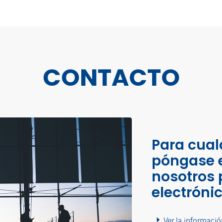
CONTACTO
Para cual
póngase 
nosotros 
electróni
Ver la informació