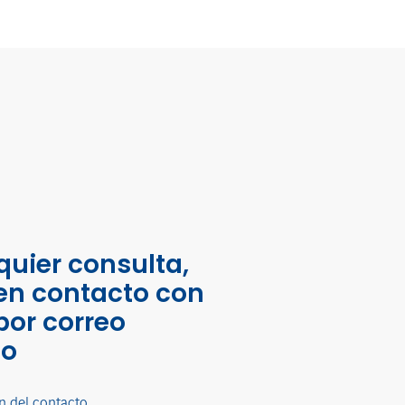
quier consulta,
en contacto con
por correo
co
n del contacto