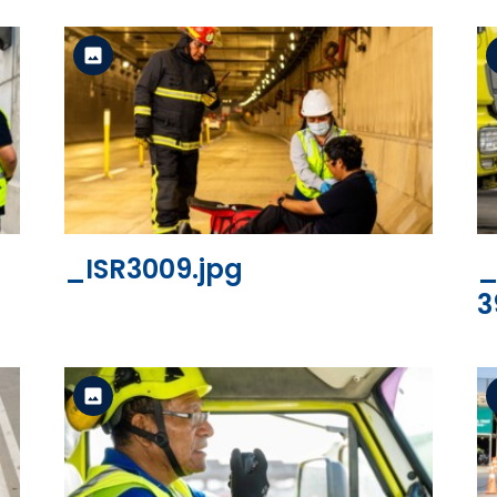
Versión estándar
Ver el archivo
_ISR3009.jpg
_
3
Versión estándar
Ver el archivo