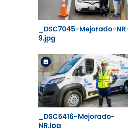
_DSC7045-Mejorado-NR
9.jpg
Versión estándar
Ver el archivo
_DSC5416-Mejorado-
NR.jpg