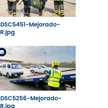
DSC5451-Mejorado-
R.jpg
Versión estándar
Ver el archivo
DSC5256-Mejorado-
R.jpg