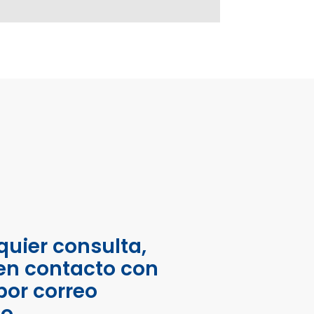
quier consulta,
en contacto con
por correo
co