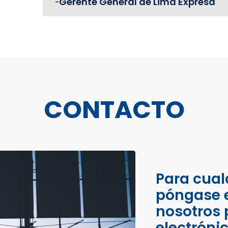
Gerente General de Lima Expresa
-
CONTACTO
Para cual
póngase 
nosotros 
electróni