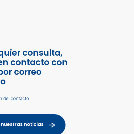
quier consulta,
en contacto con
por correo
co
n del contacto
 nuestras noticias