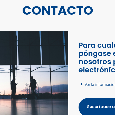
CONTACTO
Para cual
póngase 
nosotros 
electróni
Ver la informació
Suscríbase a