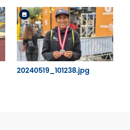
Versión estándar
Ver el archivo
20240519_101238.jpg