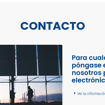
CONTACTO
Para cual
póngase 
nosotros 
electróni
Ver la informació