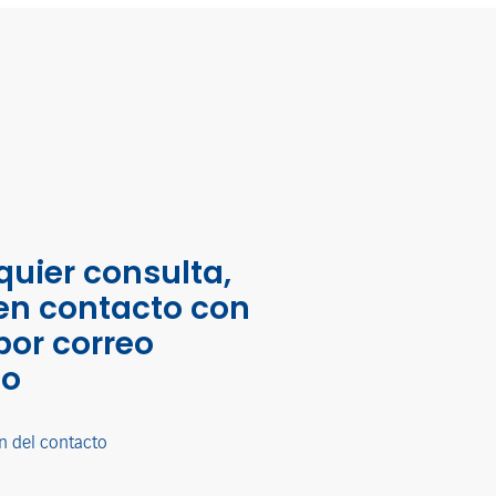
quier consulta,
en contacto con
por correo
co
n del contacto