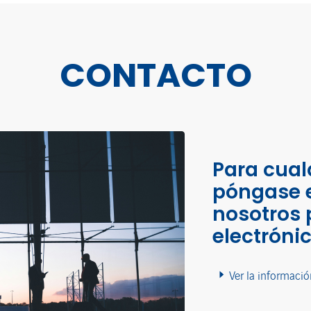
CONTACTO
Para cual
póngase 
nosotros 
electróni
Ver la informació