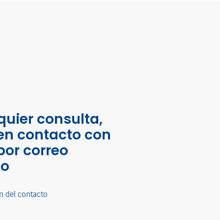
quier consulta,
en contacto con
por correo
co
n del contacto