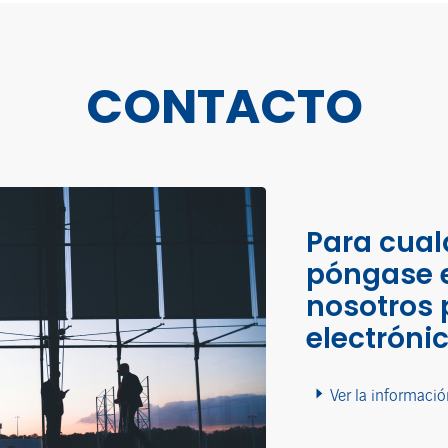
CONTACTO
Para cual
póngase 
nosotros 
electróni
Ver la informació