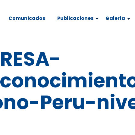
Comunicados
Publicaciones
Galería
PRESA-
econocimient
no-Peru-nive