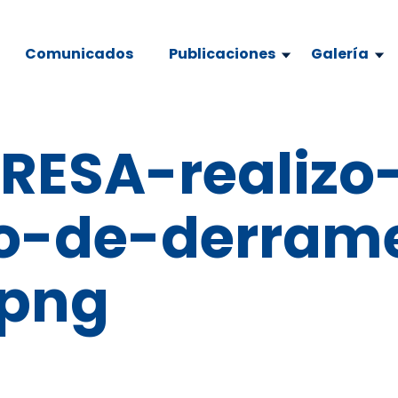
Comunicados
Publicaciones
Galería
RESA-realizo
o-de-derram
.png