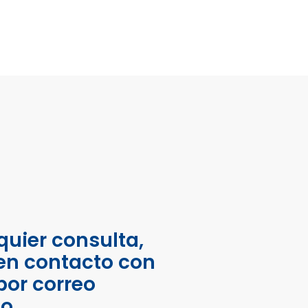
quier consulta,
en contacto con
por correo
co