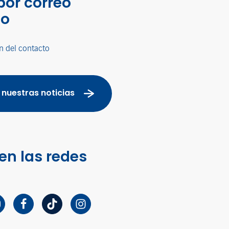
por correo
co
n del contacto
 nuestras noticias
en las redes