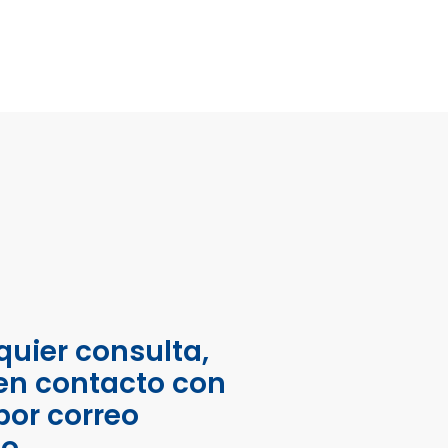
quier consulta,
en contacto con
por correo
co