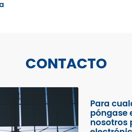
la
CONTACTO
Para cual
póngase 
nosotros 
electróni