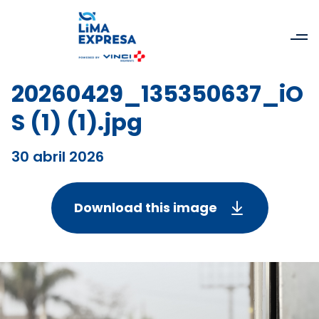
20260429_135350637_iO
S (1) (1).jpg
30 abril 2026
Download this image