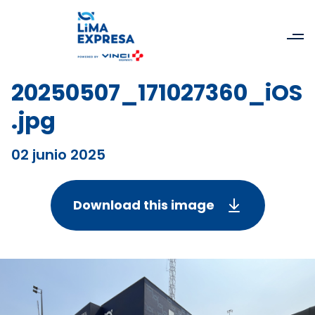
20250507_171027360_iOS
.jpg
02 junio 2025
Download this image