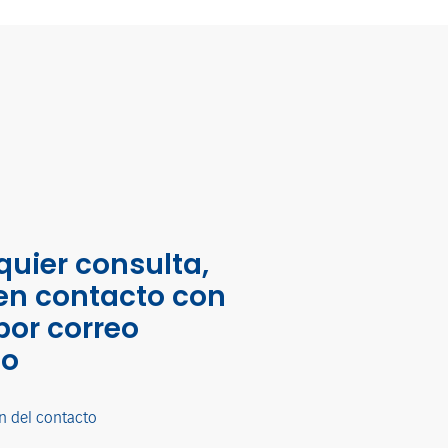
quier consulta,
en contacto con
por correo
co
n del contacto