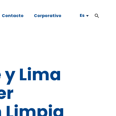
Es
Contacto
Corporativo
 y Lima
er
 Limpia