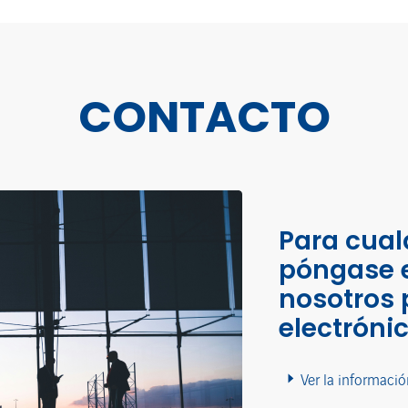
CONTACTO
Para cual
póngase 
nosotros 
electróni
Ver la informació