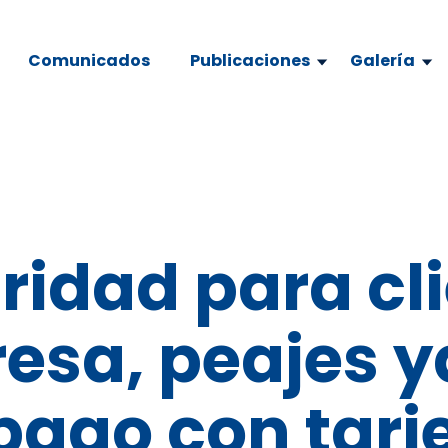
Comunicados
Publicaciones
Galería
idad para cli
esa, peajes y
pago con tarj