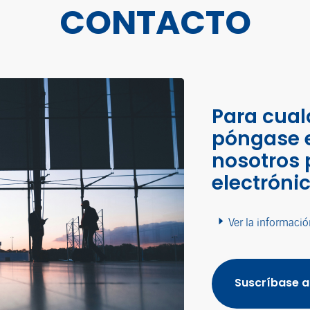
CONTACTO
Para cual
póngase 
nosotros 
electróni
Ver la informació
Suscríbase a