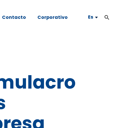
Es
Contacto
Corporativo
imulacro
s
presa