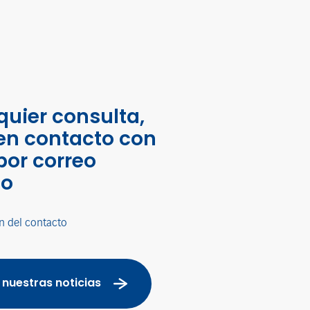
quier consulta,
en contacto con
por correo
co
n del contacto
 nuestras noticias