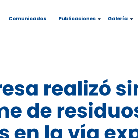
Comunicados
Publicaciones
Galería
esa realizó s
me de residuo
s en la vía ex