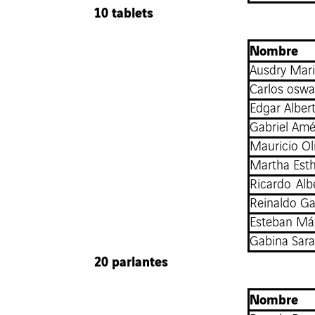
10 tablets
Nombre
Ausdry Mari
Carlos osw
Edgar Alber
Gabriel Amé
Mauricio Ol
Martha Esth
Ricardo Alb
Reinaldo Ga
Esteban Má
Gabina Sar
20 parlantes
Nombre