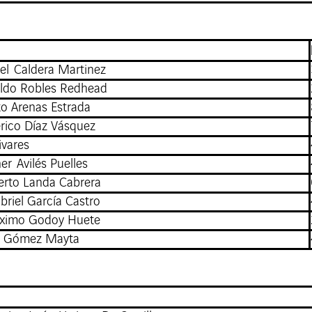
el Caldera Martinez
aldo Robles Redhead
to Arenas Estrada
rico Díaz Vásquez
ivares
er Avilés Puelles
erto Landa Cabrera
briel García Castro
ximo Godoy Huete
a Gómez Mayta