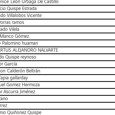
nice León Urtiaga De Castillo
cio Quispe Estrada
do Villalobos Vicente
Porras ramos
ado Vilela
er Manco Gómez
io Palomino huaman
ARTUS ALEJANDRO NALVARTE
ldo Quispe reynoso
or García
on Calderón Beltrán
Tapia gallarday
uel Gomez Hermoza
r Ascurra Jiménez
zano
rrez
nio Quiñonez Quispe