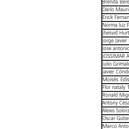
Brenda Bere
Darío Mauri
Erick Fernan
Norma luz 
Jhesvid Hurt
Jorge Javi
Jose anton
JOSSIMAR 
Julio Grima
Javier Cónd
Moisés Edis
Flor nataly 
Ronald Mig
Antony Césa
Alexis Solor
Oscar Gutie
Marco Anto