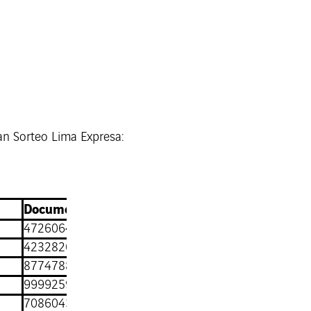
an Sorteo Lima Expresa:
Documento de identidad
47260642
42328266
8774788
9999259
7086043