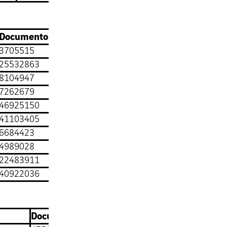
Documento de identidad
3705515
25532863
8104947
7262679
46925150
41103405
6684423
4989028
22483911
40922036
Documento de identidad