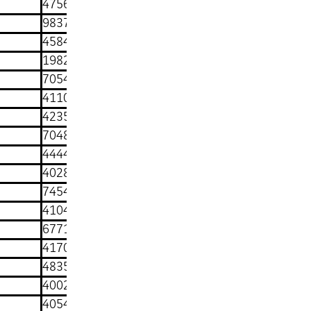
47569376
9837740
45841954
19824605
70546286
41109567
42357611
7048510
44442257
40282929
7454425
41045500
6771489
41703037
4835995
40023793
40549269