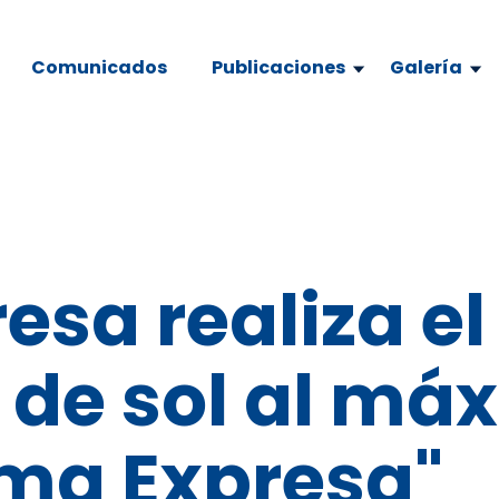
Comunicados
Publicaciones
Galería
esa realiza el
 de sol al má
ima Expresa"