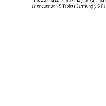
“Tus días de sol al máximo junto a Lima 
se encuentran 5 Tablets Samsung y 5 Par