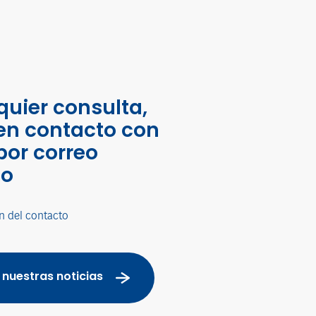
quier consulta,
en contacto con
por correo
co
n del contacto
 nuestras noticias