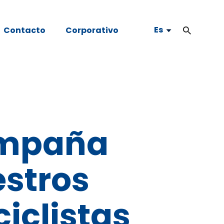
Es
Contacto
Corporativo
ampaña
estros
iclistas