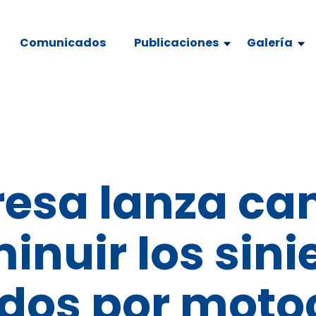
Comunicados
Publicaciones
Galería
resa lanza c
inuir los sini
dos por motoc