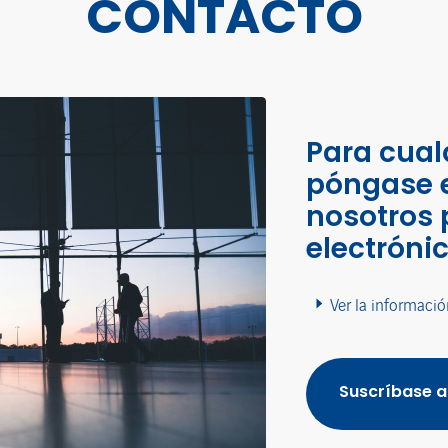
CONTACTO
Para cual
póngase 
nosotros 
electróni
Ver la informació
Suscríbase a