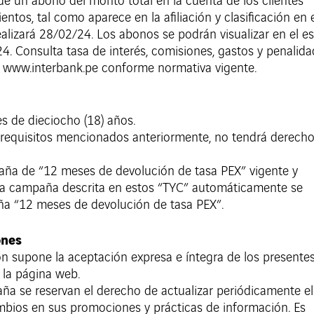
 de un abono del monto total en la cuenta de los clientes
ntos, tal como aparece en la afiliación y clasificación en 
realizará 28/02/24. Los abonos se podrán visualizar en el e
24. Consulta tasa de interés, comisiones, gastos y penalid
en www.interbank.pe conforme normativa vigente.
 de dieciocho (18) años.
 requisitos mencionados anteriormente, no tendrá derech
paña de “12 meses de devolución de tasa PEX” vigente y
la campaña descrita en estos “TYC” automáticamente se
ña “12 meses de devolución de tasa PEX”.
ones
ón supone la aceptación expresa e íntegra de los presente
 la página web.
a se reservan el derecho de actualizar periódicamente el
mbios en sus promociones y prácticas de información. Es