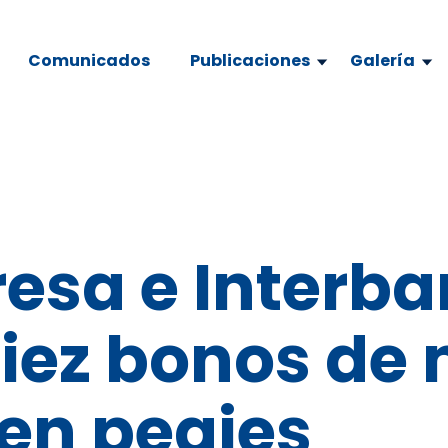
Comunicados
Publicaciones
Galería
esa e Interb
iez bonos de 
en peajes