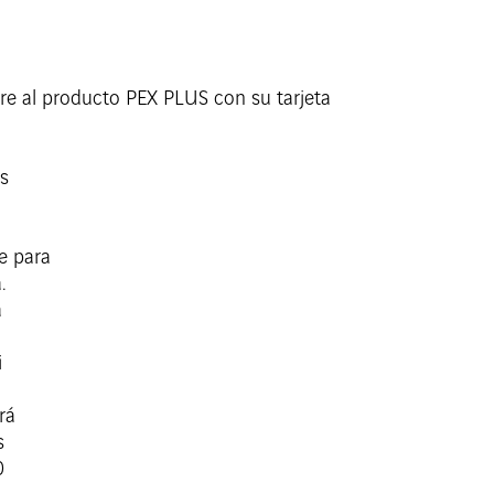
re al producto PEX PLUS con su tarjeta
as
e para
.
a
i
rá
s
0