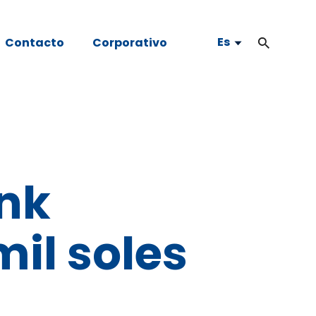
Es
Contacto
Corporativo
ank
mil soles