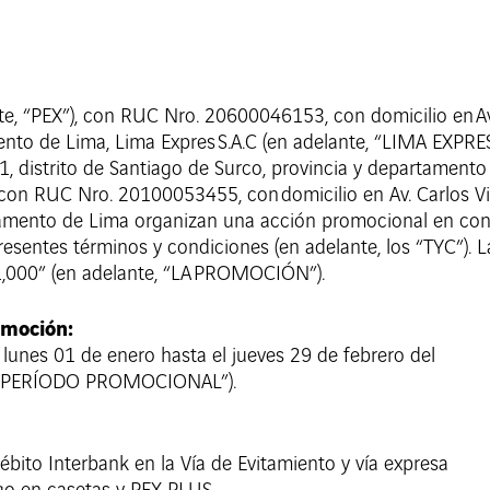
, “PEX”), con RUC Nro. 20600046153, con domicilio en Av. 
ento de Lima, Lima Expres S.A.C (en adelante, “LIMA EXP
1701, distrito de Santiago de Surco, provincia y departa
con RUC Nro. 20100053455, con domicilio en Av. Carlos Vil
artamento de Lima organizan una acción promocional en conj
esentes términos y condiciones (en adelante, los “TYC”). 
000” (en adelante, “LA PROMOCIÓN”).
omoción:
unes 01 de enero hasta el jueves 29 de febrero del
“EL PERÍODO PROMOCIONAL”).
ébito Interbank en la Vía de Evitamiento y vía expresa