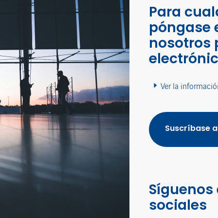
Para cual
póngase 
nosotros 
electróni
Ver la informació
Suscríbase a
Síguenos 
sociales