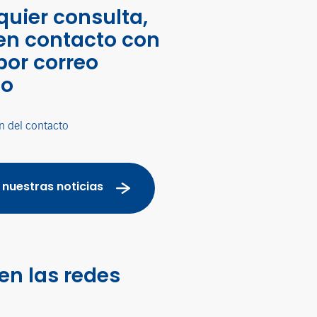
quier consulta,
en contacto con
por correo
co
n del contacto
 nuestras noticias
en las redes