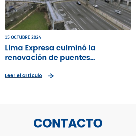
15 OCTUBRE 2024
Lima Expresa culminó la
renovación de puentes
peatonales en la Vía de
Leer el artículo
Evitamiento - Business
Empresarial
CONTACTO